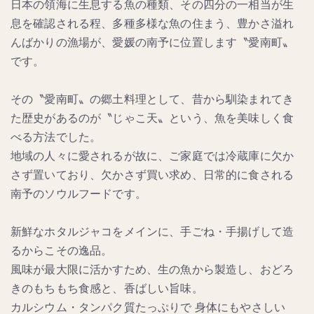
日本の領海に生息する魚の種類、その四分の一相当が生
息を確認される程、多種多様な魚の住まう、豊かさ溢れ
んばかりの漁場が、愛媛の南予に位置します〝愛南町〟
です。
その〝愛南町〟の郷土料理として、昔から馴染まれてき
た歴史があるのが〝じゃこ天〟という、魚を美味しく食
べる方法でした。
地域の人々に愛されるが故に、ご家庭では冷蔵庫に欠か
さず置いており、欠かさず買い求め、日常的に食される
南予のソウルフードです。
新鮮なホタルジャコをメインに、手ごね・手揚げして造
るからこその逸品。
風味が最大限に活かすため、生の魚から製造し、おどろ
きのもちもち食感と、香ばしい旨味。
カルシウム・タンパク質たっぷりで 身体にもやさしい