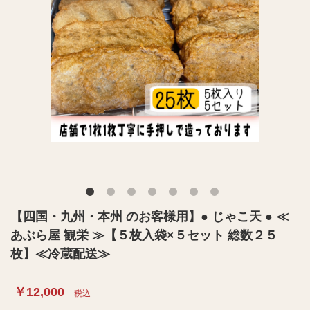
【四国・九州・本州 のお客様用】● じゃこ天 ● ≪
あぶら屋 観栄 ≫【５枚入袋×５セット 総数２５
枚】≪冷蔵配送≫
￥12,000
税込