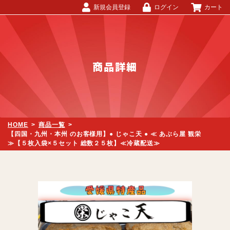
新規会員登録
ログイン
カート
商品詳細
HOME
>
商品一覧
>
【四国・九州・本州 のお客様用】● じゃこ天 ● ≪ あぶら屋 観栄
≫【５枚入袋×５セット 総数２５枚】≪冷蔵配送≫