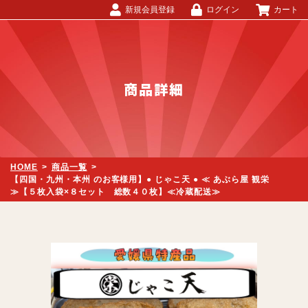
新規会員登録
ログイン
カート
商品詳細
HOME
>
商品一覧
>
【四国・九州・本州 のお客様用】● じゃこ天 ● ≪ あぶら屋 観栄
≫【５枚入袋×８セット 総数４０枚】≪冷蔵配送≫