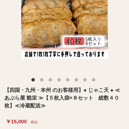
【四国・九州・本州 のお客様用】● じゃこ天 ● ≪
あぶら屋 観栄 ≫【５枚入袋×８セット 総数４０
枚】≪冷蔵配送≫
￥15,000
税込