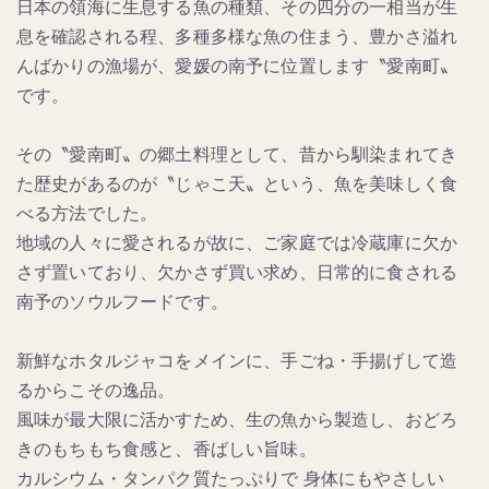
日本の領海に生息する魚の種類、その四分の一相当が生
息を確認される程、多種多様な魚の住まう、豊かさ溢れ
んばかりの漁場が、愛媛の南予に位置します〝愛南町〟
です。
その〝愛南町〟の郷土料理として、昔から馴染まれてき
た歴史があるのが〝じゃこ天〟という、魚を美味しく食
べる方法でした。
地域の人々に愛されるが故に、ご家庭では冷蔵庫に欠か
さず置いており、欠かさず買い求め、日常的に食される
南予のソウルフードです。
新鮮なホタルジャコをメインに、手ごね・手揚げして造
るからこその逸品。
風味が最大限に活かすため、生の魚から製造し、おどろ
きのもちもち食感と、香ばしい旨味。
カルシウム・タンパク質たっぷりで 身体にもやさしい