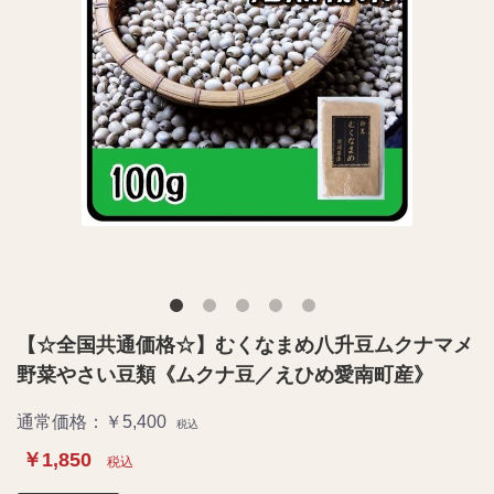
【☆全国共通価格☆】むくなまめ八升豆ムクナマメ
野菜やさい豆類《ムクナ豆／えひめ愛南町産》
通常価格：￥5,400
税込
￥1,850
税込