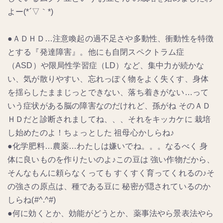
よー(*´▽｀*)
●ＡＤＨＤ…注意喚起の過不足さや多動性、衝動性を特徴
とする『発達障害』。他にも自閉スペクトラム症
（ASD）や限局性学習症（LD）など、集中力が続かな
い、気が散りやすい、忘れっぽく物をよく失くす、身体
を揺らしたままじっとできない、落ち着きがない…って
いう症状がある脳の障害なのだけれど、孫がね そのＡＤ
ＨＤだと診断されましてね、、、それをキッカケに 栽培
し始めたのよ！ちょっとした 祖母心かしらね♪
●化学肥料…農薬…わたしは嫌いでね。。。なるべく 身
体に良いものを作りたいのよ♪この豆は 強い作物だから、
そんなもんに頼らなくっても すくすく育ってくれるの♪そ
の強さの原点は、種である豆に 秘密が隠されているのか
しらね(#^.^#)
●何に効くとか、効能がどうとか、薬事法やら景表法やら