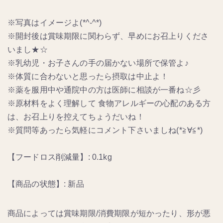
※写真はイメージよ(*^-^*)
※開封後は賞味期限に関わらず、早めにお召上りくださ
いまし★☆
※乳幼児・お子さんの手の届かない場所で保管よ♪
※体質に合わないと思ったら摂取は中止よ！
※薬を服用中や通院中の方は医師に相談が一番ね☆彡
※原材料をよく理解して 食物アレルギーの心配のある方
は、お召上りを控えてちょうだいね！
※質問等あったら気軽にコメント下さいましね(*≧∀≦*)
【フードロス削減量】: 0.1kg
【商品の状態】: 新品
商品によっては賞味期限/消費期限が短かったり、形が悪