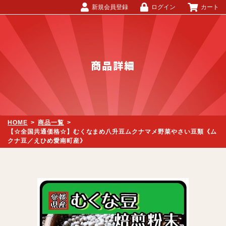
新規会員登録
ログイン
カート
商品詳細
HOME
>
商品一覧
>
【☆全国共通価格☆】むくなまめ八升豆ムクナマメ野菜やさい豆類《ム
クナ豆／えひめ愛南町産》