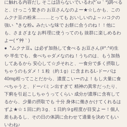
に触れる内容だし そこは語らないでいるわ(*´ω｀*)調べる
と、けっこう驚きの お豆さんなのよー★☆しかも、この
ムクナ豆の粉末………とっても おいしいのよ～♪♪コクの
強い〝きな粉〟みたいな味で お餅に合うのね！！他に
も、さまざまな お料理に使うってのも 抜群に楽しめるわ
よー( *´艸｀)
●〝ムクナ豆〟は必ず加熱して食べる お豆さん(#^.^#)生
や 半生でも、食べちゃダメなのね！うちのは、もう加熱
してあるから 安心して☆彡それと、一食分で多く摂取し
ちゃうのもダメ！１粒（約１g）に含まれるL‐ドーパは
40mg程ってことだから、濃度こいーのよ！もし大量に食
べちゃうと、ドーパミン出すぎて 精神の異常だったり、
下痢を引起こしちゃうってくらい 成分が濃厚に含有して
るから、少量の摂取でも 十分 身体に働きかけてくれるは
ずよ★☆１回に約３g、１日約９g程度が目安よー！個人
差もあるし、その日の体調に合わせて適量を決めてもい
いわね♪