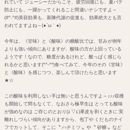
れていて ジューシーだからこそ、疲労回復にも、夏バテ
防止にも、一躍かってくれること間違いナシですよ～
(#^.^#)美容効果も、新陳代謝の促進も、効果絶大とも言
われてますよね～(●´ω｀●)
今年は、《甘味》と《酸味》の糖酸比では、甘みが例年
よりも強い傾向にありますが、酸味の方が上回っている
ようです！なので、糖度があるけれど、酸っぱく感じら
れるかと思います(*^-^*)食べてみて、今年のその《甘味》
と《酸味》を感じつつ、楽しんで頂けたらと思います
★☆
この酸味を利用しない手は無いと思うんですよ～♪♪♪収穫
も開始して間もなくて、なおさら極早生は とっても酸味
が強めなのは ご存じのとおり(≧▽≦)果皮を剥くときに 実
離れしづらい傾向がありますから、包丁や くだものナイ
フでカットして、そこに〝 ハチミツ 〟や〝 砂糖 〟など