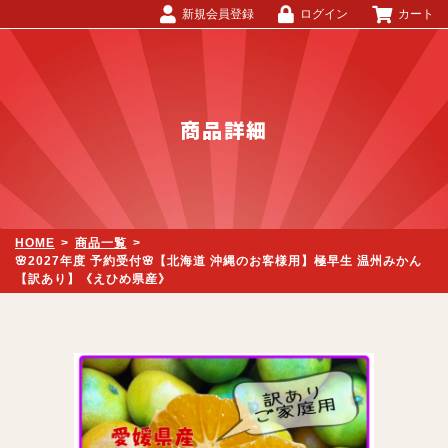
新規会員登録
ログイン
カート
商品詳細
HOME
>
商品一覧
>
🌸2027年度 予約受付🌸【北海道 沖縄のお客様用】極早生 温州みかん
【訳あり】《えひめ県産》