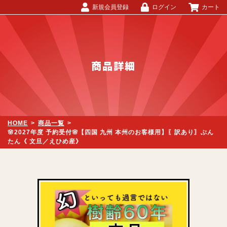
新規会員登録
ログイン
カート
商品詳細
HOME
>
商品一覧
>
🌸2027年度 予約受付🌸【四国 九州 本州のお客様用】〖訳あり〗ぶん
たん《 文旦／えひめ産》