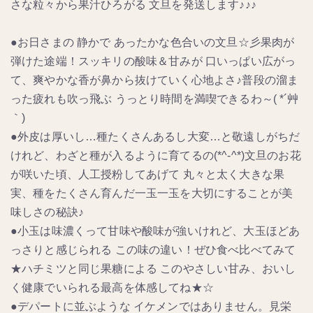
さな粒々から果汁ひろがる 文旦を発送します♪♪♪
●お日さまの 静かで あったかな色合いの文旦☆彡果肉が
弾けた途端！スッキリの酸味＆甘みが 口いっぱい広がっ
て、爽やかな香が鼻から抜けていく心地よさ♪普段の溜ま
った疲れも吹っ飛ぶ うっとり時間を満喫できるわ～( *´艸
｀)
●外皮は厚いし…種たくさんあるし大変…と敬遠しがちだ
けれど、わざと種が入るように育てるの(*^-^*)文旦のお花
が咲いた頃、人工授粉してあげて 丸々と太く大きな果
実、種をたくさん育んだ一玉一玉を大切にすることが美
味しさの秘訣♪
●小玉は味濃くって甘味や酸味が強いけれど、大玉ほどあ
っさりと感じられる この味の違い！ぜひ食べ比べてみて
★ハチミツと同じ果糖による このやさしい甘み、おいし
く健康でいられる最高を体感してね★☆
●デパートに並ぶような イケメンではありません。見栄