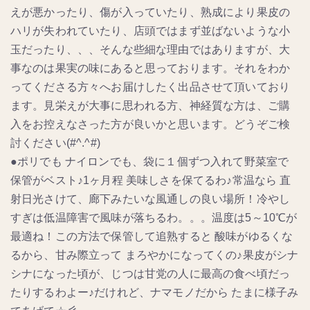
えが悪かったり、傷が入っていたり、熟成により果皮の
ハリが失われていたり、店頭ではまず並ばないような小
玉だったり、、、そんな些細な理由ではありますが、大
事なのは果実の味にあると思っております。それをわか
ってくださる方々へお届けしたく出品させて頂いており
ます。見栄えが大事に思われる方、神経質な方は、ご購
入をお控えなさった方が良いかと思います。どうぞご検
討ください(#^.^#)
●ポリでも ナイロンでも、袋に１個ずつ入れて野菜室で
保管がベスト♪1ヶ月程 美味しさを保てるわ♪常温なら 直
射日光さけて、廊下みたいな風通しの良い場所！冷やし
すぎは低温障害で風味が落ちるわ。。。温度は5～10℃が
最適ね！この方法で保管して追熟すると 酸味がゆるくな
るから、甘み際立って まろやかになってくの♪果皮がシナ
シナになった頃が、じつは甘党の人に最高の食べ頃だっ
たりするわよー♪だけれど、ナマモノだから たまに様子み