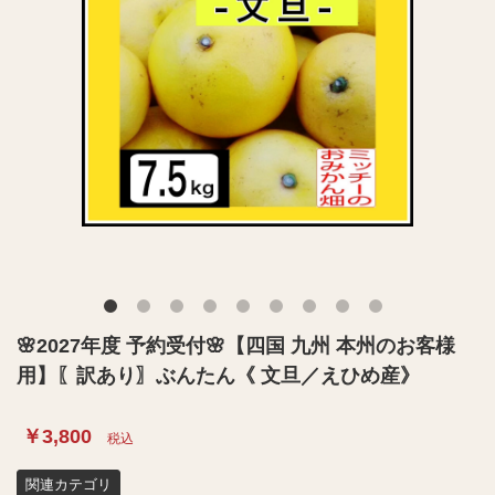
🌸2027年度 予約受付🌸【四国 九州 本州のお客様
用】〖訳あり〗ぶんたん《 文旦／えひめ産》
￥3,800
税込
関連カテゴリ