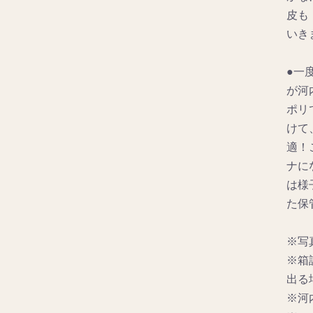
皮も
いき
●一
が河
ポリ
けて
適！
ナに
は様
た保
※写
※箱
出る
※河