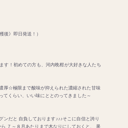
《収穫後》即日発送！）
ます！初めての方も、河内晩柑が大好きな人たち
 濃厚☆極限まで酸味が抑えられた濃縮された甘味
ないってくらい、いい味にととのってきました～
ンだと 自負しております♪♪♪そこに自信と誇り
期から ７～８月あたりまで木なりにしておくと、 果