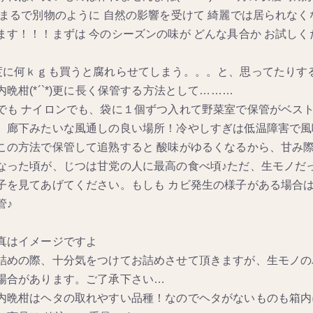
 まるで別物のように 自然の影響を受けて 綺麗では居られなく
ます！！！まずは 今のシーズンの味が どんな具合か お試しくださ
度に何ｋｇも買うと腐れらせてしまう。。。と、思ってたりす
内晩柑(*´`*)更に長く保管する方法として………
でも ナイロンでも、袋に１個ずつ入れて野菜室で保管がベスト♪
、廊下みたいな風通しの良い場所！冷やしすぎは低温障害で風
この方法で保管して追熟すると 酸味がゆるくなるから、甘み際
なった頃が、じつは甘党の人に最高の食べ頃♪ただ、生モノだ
子を見てあげてください。もしも カビ発生の様子がある場合
管♪
真はイメージですよ
詰めの際、十分気をつけてお詰めさせて頂きますが、生モノの
場合があります。ご了承下さい…
内晩柑はヘタの取れやすい品種！なのでヘタがないものも箱内