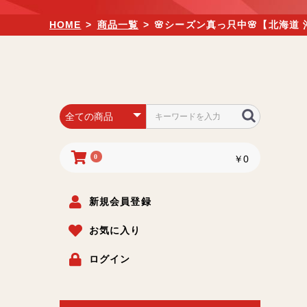
HOME
>
商品一覧
>
🌸シーズン真っ只中🌸【北海
0
￥0
新規会員登録
お気に入り
ログイン