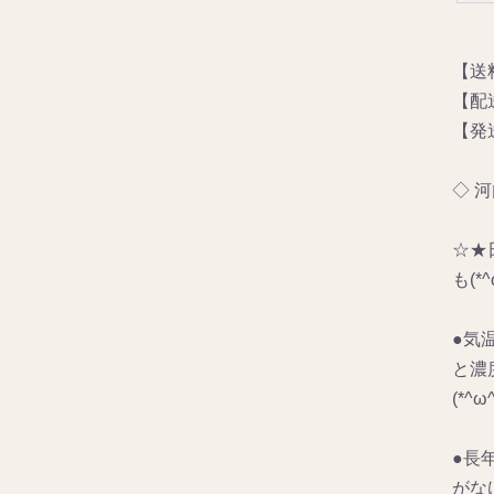
【送
【配
【発
◇ 
☆★
も(
●気
と濃
(*^ω^
●長
がな