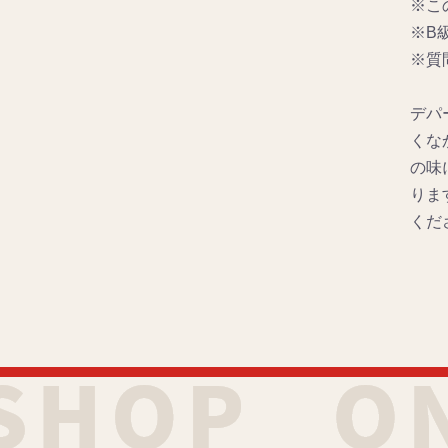
※こ
※B
※質
デパ
くな
の味
りま
くださ