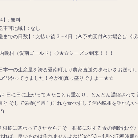
料】: 無料
送不可地域】: なし
送までの日数】: 支払い後 3 ~ 4日（🌸予約受付🌸の場合は
河内晩柑（愛南ゴールド）◇★☆シーズン到来！！！
日本一の生産量を誇る愛南町より農家直送の味わいをお送りし
*^ω^*)やってきました！今が旬真っ盛りですよー★☆
温も日に日に上がってきたことも重なり、どんどん濃縮されて
度と そして栄養( *´艸｀)これを食べずして河内晩柑を語れ
*)
年 柑橘に関わってきたからこそ、柑橘に対する舌の判断はバツグ
ければ、良いものは作れませんよね(*^ω^*)3～4月の収穫時