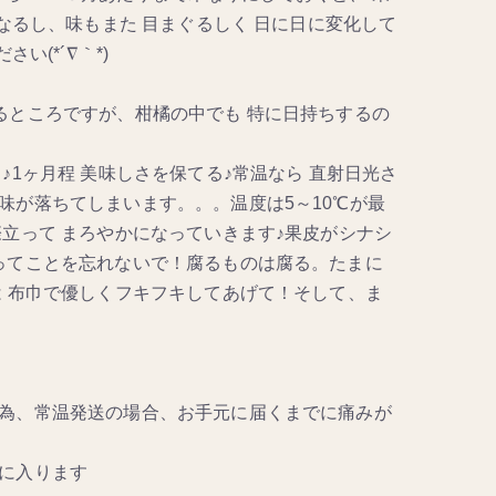
なるし、味もまた 目まぐるしく 日に日に変化して
い(*´∇｀*)
るところですが、柑橘の中でも 特に日持ちするの
1ヶ月程 美味しさを保てる♪常温なら 直射日光さ
味が落ちてしまいます。。。温度は5～10℃が最
立って まろやかになっていきます♪果皮がシナシ
ってことを忘れないで！腐るものは腐る。たまに
は 布巾で優しくフキフキしてあげて！そして、ま
為、常温発送の場合、お手元に届くまでに痛みが
に入ります