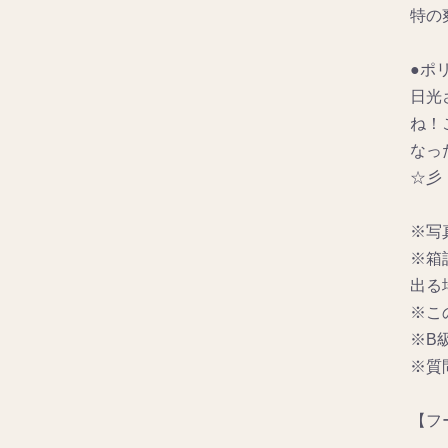
特の
●ポ
日光
ね！
なっ
☆彡
※写
※箱
出る
※こ
※B
※質
【フー