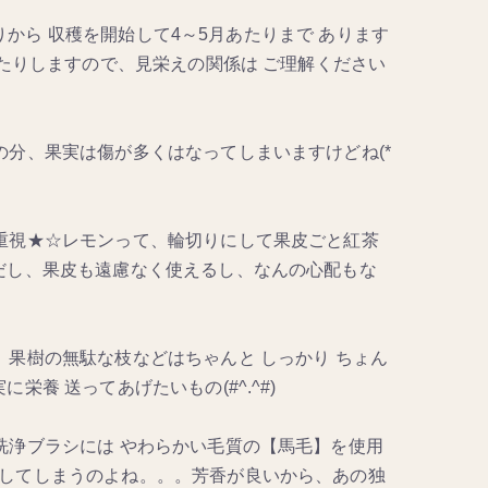
たりから 収穫を開始して4～5月あたりまで あります
ったりしますので、見栄えの関係は ご理解ください
分、果実は傷が多くはなってしまいますけどね(*
重視★☆レモンって、輪切りにして果皮ごと紅茶
だし、果皮も遠慮なく使えるし、なんの心配もな
果樹の無駄な枝などはちゃんと しっかり ちょん
養 送ってあげたいもの(#^.^#)
洗浄ブラシには やわらかい毛質の【馬毛】を使用
してしまうのよね。。。芳香が良いから、あの独