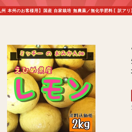
四国 九州 本州のお客様用】国産 自家栽培 無農薬／無化学肥料〖訳ア