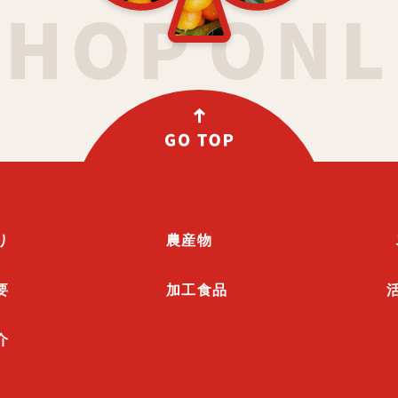
り
農産物
要
加工食品
介