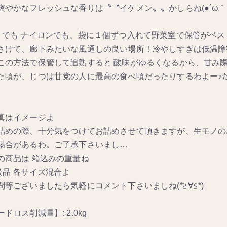
爽やかなフレッシュな香りは〝〝イケメン〟〟かしらね(●´ω｀
リでも ナイロンでも、袋に１個ずつ入れて野菜室で保管がベスト
さけて、廊下みたいな風通しの良い場所！冷やしすぎは低温障
この方法で保管して追熟すると 酸味がゆるくなるから、甘み際
た頃が、じつは甘党の人に最高の食べ頃だったりするわよー♪
真はイメージよ
詰めの際、十分気をつけてお詰めさせて頂きますが、生モノの
場合があるわ。ご了承下さいまし…
の商品は 箱込みの重量ね
級品 各サイズ混合よ
問等ございましたら気軽にコメント下さいましね(*≧∀≦*)
ドロス削減量】: 2.0kg