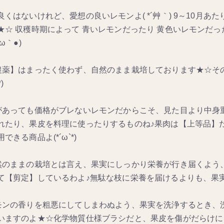
良くはないけれど、愛想の良いレモンよ( *´艸｀) 9～10月あ
★☆ 収穫時期によって 青いレモンだったり 黄色いレモンだ
´ω｀●)
農薬】はまったく使わず、自然のまま栽培しております★☆その
)
があっても価格がブレないレモンだからこそ、見た目より中身
れたり、果皮を料理に使ったりするものね♪果肉は【上等品】
できる商品よ(*´ω`*)
然のままの栽培とは言え、果実にしっかり栄養が行き届くよう、
て【剪定】しているわよ♪無駄な枝に栄養を届けるよりも、果実に栄
モンの香りを粗悪にしてしまわぬよう、果実を洗浄するとき、
いますのよ★☆化学物質仕様ブラシだと、果皮を傷がだらけに