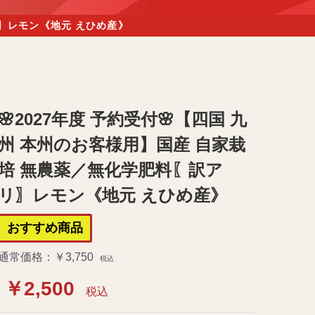
リ〗レモン《地元 えひめ産》
🌸2027年度 予約受付🌸【四国 九
州 本州のお客様用】国産 自家栽
培 無農薬／無化学肥料〖訳ア
リ〗レモン《地元 えひめ産》
おすすめ商品
通常価格：￥3,750
税込
￥2,500
税込