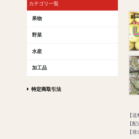
カテゴリ一覧
果物
野菜
水産
加工品
特定商取引法
【送料
【配
【発送