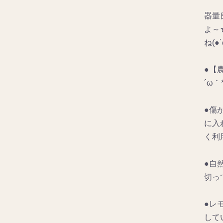
器量
よ～
ね(●
●【
´ω｀*
●傷
に入
く利用
●自
切っ
●レ
して